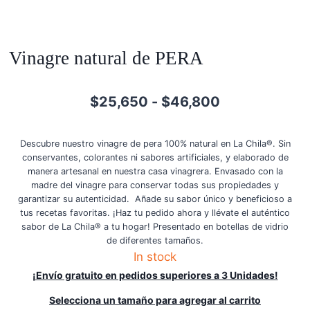
Vinagre natural de PERA
Rango
$
25,650
-
$
46,800
de
precios:
Descubre nuestro vinagre de pera 100% natural en La Chila®. Sin
conservantes, colorantes ni sabores artificiales, y elaborado de
desde
manera artesanal en nuestra casa vinagrera. Envasado con la
madre del vinagre para conservar todas sus propiedades y
$25,650
garantizar su autenticidad. Añade su sabor único y beneficioso a
hasta
tus recetas favoritas. ¡Haz tu pedido ahora y llévate el auténtico
sabor de La Chila® a tu hogar! Presentado en botellas de vidrio
$46,800
de diferentes tamaños.
In stock
¡Envío gratuito en pedidos superiores a 3 Unidades!
Selecciona un tamaño para agregar al carrito